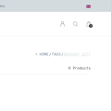
den
0
HOME
TAGS
NURSERY SETT
0 Products