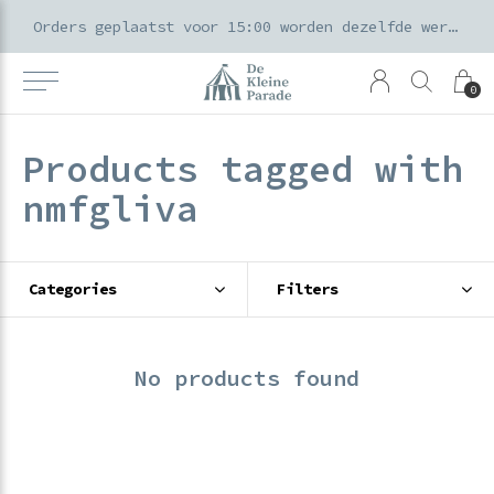
k voor ouders & kids in de Amsterdamse Pijp
Orders geplaatst voor 15:00 worden dezelfde werkdag verzonden
0
Products tagged with
nmfgliva
Categories
Filters
No products found