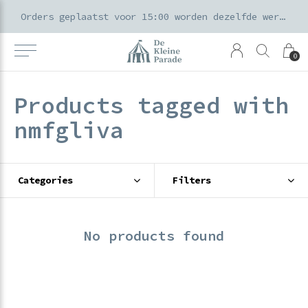
k voor ouders & kids in de Amsterdamse Pijp
Orders geplaatst voor 15:00 worden dezelfde werkdag verzonden
0
Products tagged with
nmfgliva
Categories
Filters
No products found