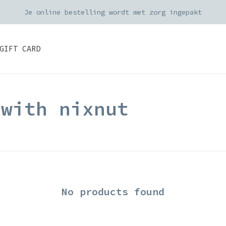
Je online bestelling wordt met zorg ingepakt
GIFT CARD
 with nixnut
No products found