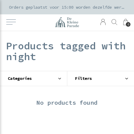
k voor ouders & kids in de Amsterdamse Pijp
Orders geplaatst voor 15:00 worden dezelfde werkdag verzonden
0
Products tagged with
night
Categories
Filters
No products found