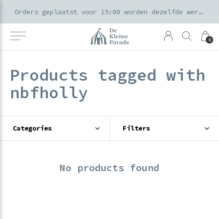
k voor ouders & kids in de Amsterdamse Pijp
Orders geplaatst voor 15:00 worden dezelfde werkdag verzonden
0
Products tagged with
nbfholly
Categories
Filters
No products found