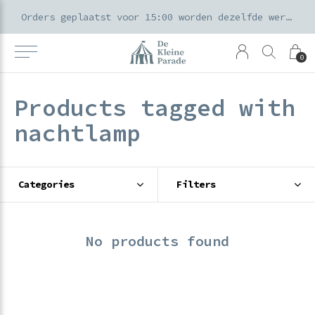
k voor ouders & kids in de Amsterdamse Pijp
Orders geplaatst voor 15:00 worden dezelfde werkdag verzonden
0
Products tagged with
nachtlamp
Categories
Filters
No products found