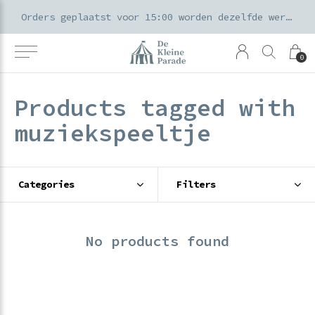
k voor ouders & kids in de Amsterdamse Pijp
Orders geplaatst voor 15:00 worden dezelfde werkdag verzonden
0
Products tagged with
muziekspeeltje
Categories
Filters
No products found