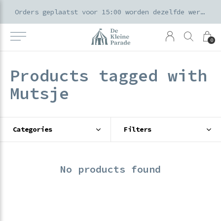
k voor ouders & kids in de Amsterdamse Pijp
Orders geplaatst voor 15:00 worden dezelfde werkdag verzonden
0
Products tagged with
Mutsje
Categories
Filters
No products found