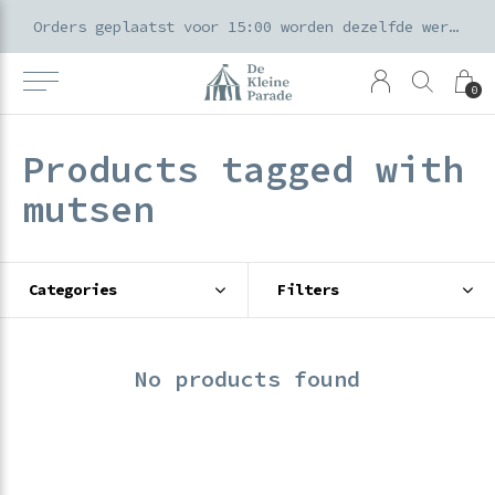
k voor ouders & kids in de Amsterdamse Pijp
Orders geplaatst voor 15:00 worden dezelfde werkdag verzonden
0
Products tagged with
mutsen
Categories
Filters
No products found