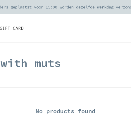
ders geplaatst voor 15:00 worden dezelfde werkdag verzon
GIFT CARD
 with muts
No products found