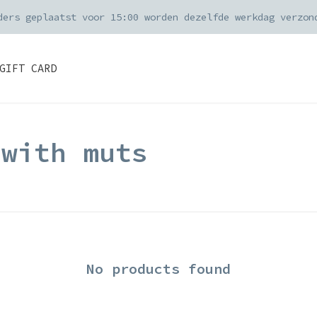
ders geplaatst voor 15:00 worden dezelfde werkdag verzon
GIFT CARD
 with muts
No products found