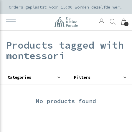
k voor ouders & kids in de Amsterdamse Pijp
Orders geplaatst voor 15:00 worden dezelfde werkdag verzonden
0
Products tagged with
montessori
Categories
Filters
No products found