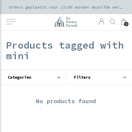
k voor ouders & kids in de Amsterdamse Pijp
Orders geplaatst voor 15:00 worden dezelfde werkdag verzonden
0
Products tagged with
mini
Categories
Filters
No products found