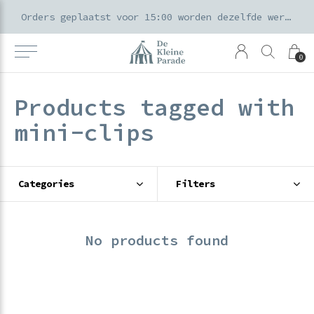
k voor ouders & kids in de Amsterdamse Pijp
Orders geplaatst voor 15:00 worden dezelfde werkdag verzonden
0
Products tagged with
mini-clips
Categories
Filters
No products found