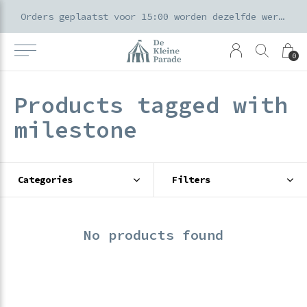
k voor ouders & kids in de Amsterdamse Pijp
Orders geplaatst voor 15:00 worden dezelfde werkdag verzonden
0
Products tagged with
milestone
Categories
Filters
No products found