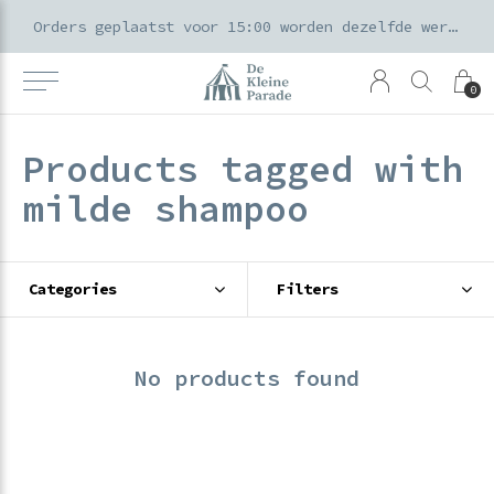
k voor ouders & kids in de Amsterdamse Pijp
Orders geplaatst voor 15:00 worden dezelfde werkdag verzonden
0
Products tagged with
milde shampoo
Categories
Filters
No products found