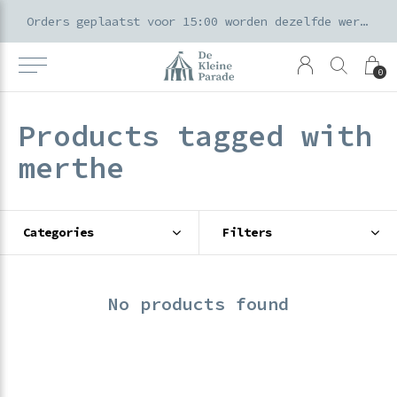
k voor ouders & kids in de Amsterdamse Pijp
Orders geplaatst voor 15:00 worden dezelfde werkdag verzonden
0
Products tagged with
merthe
Categories
Filters
No products found