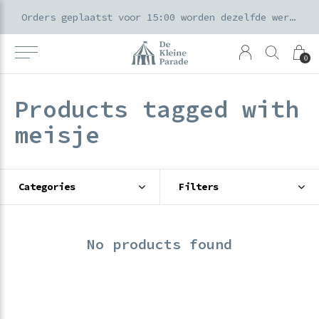
k voor ouders & kids in de Amsterdamse Pijp
Orders geplaatst voor 15:00 worden dezelfde werkdag verzonden
0
Products tagged with
meisje
Categories
Filters
No products found