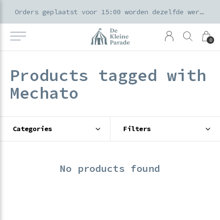
k voor ouders & kids in de Amsterdamse Pijp
Orders geplaatst voor 15:00 worden dezelfde werkdag verzonden
0
Products tagged with
Mechato
Categories
Filters
No products found