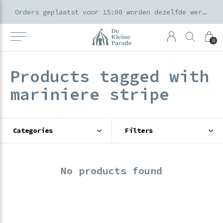
k voor ouders & kids in de Amsterdamse Pijp
Orders geplaatst voor 15:00 worden dezelfde werkdag verzonden
0
Products tagged with
mariniere stripe
Categories
Filters
No products found