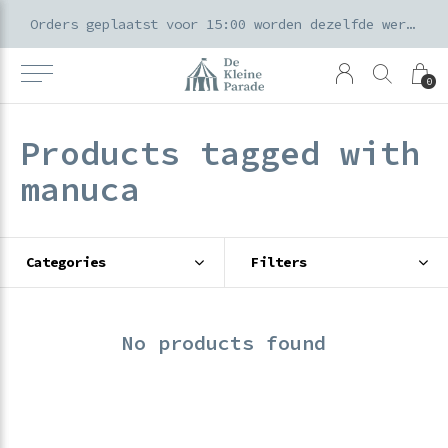
k voor ouders & kids in de Amsterdamse Pijp
Orders geplaatst voor 15:00 worden dezelfde werkdag verzonden
0
Products tagged with
manuca
Categories
Filters
No products found