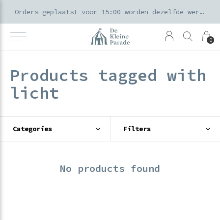
k voor ouders & kids in de Amsterdamse Pijp
Orders geplaatst voor 15:00 worden dezelfde werkdag verzonden
0
Products tagged with
licht
Categories
Filters
No products found