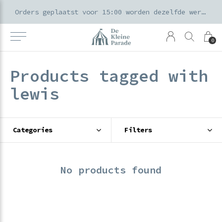
k voor ouders & kids in de Amsterdamse Pijp
Orders geplaatst voor 15:00 worden dezelfde werkdag verzonden
0
Products tagged with
lewis
Categories
Filters
No products found