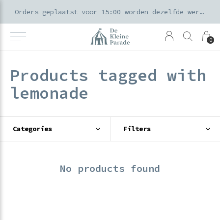
k voor ouders & kids in de Amsterdamse Pijp
Orders geplaatst voor 15:00 worden dezelfde werkdag verzonden
0
Products tagged with
lemonade
Categories
Filters
No products found