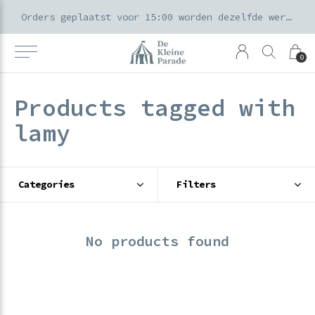
k voor ouders & kids in de Amsterdamse Pijp
Orders geplaatst voor 15:00 worden dezelfde werkdag verzonden
0
Products tagged with
lamy
Categories
Filters
No products found