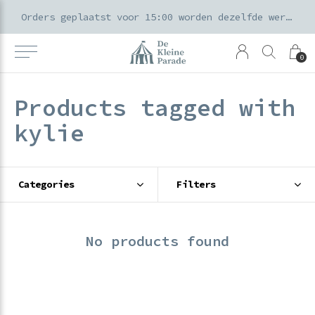
k voor ouders & kids in de Amsterdamse Pijp
Orders geplaatst voor 15:00 worden dezelfde werkdag verzonden
0
Products tagged with
kylie
Categories
Filters
No products found