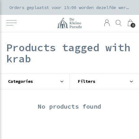
k voor ouders & kids in de Amsterdamse Pijp
Orders geplaatst voor 15:00 worden dezelfde werkdag verzonden
0
Products tagged with
krab
Categories
Filters
No products found