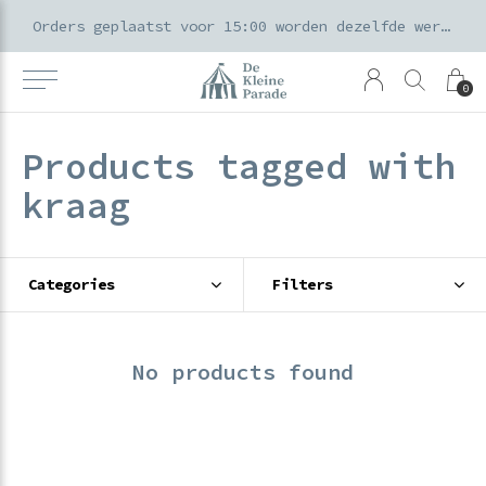
k voor ouders & kids in de Amsterdamse Pijp
Orders geplaatst voor 15:00 worden dezelfde werkdag verzonden
0
Products tagged with
kraag
Categories
Filters
No products found