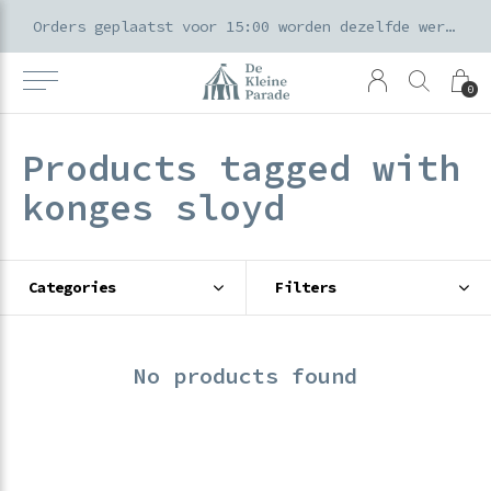
k voor ouders & kids in de Amsterdamse Pijp
Orders geplaatst voor 15:00 worden dezelfde werkdag verzonden
0
Products tagged with
konges sloyd
Categories
Filters
No products found