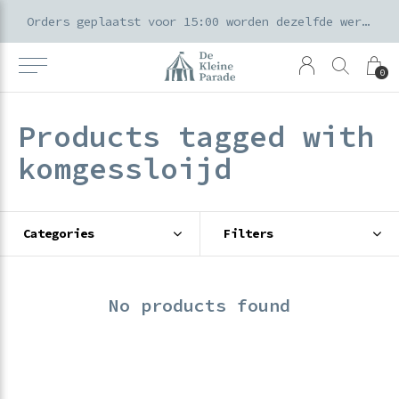
k voor ouders & kids in de Amsterdamse Pijp
Orders geplaatst voor 15:00 worden dezelfde werkdag verzonden
0
Products tagged with
komgessloijd
Categories
Filters
No products found