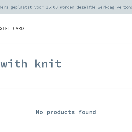
ders geplaatst voor 15:00 worden dezelfde werkdag verzon
GIFT CARD
 with knit
No products found