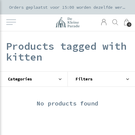
k voor ouders & kids in de Amsterdamse Pijp
Orders geplaatst voor 15:00 worden dezelfde werkdag verzonden
0
Products tagged with
kitten
Categories
Filters
No products found