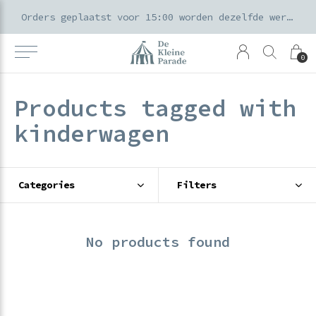
k voor ouders & kids in de Amsterdamse Pijp
Orders geplaatst voor 15:00 worden dezelfde werkdag verzonden
0
Products tagged with
kinderwagen
Categories
Filters
No products found