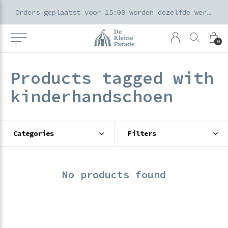
k voor ouders & kids in de Amsterdamse Pijp
Orders geplaatst voor 15:00 worden dezelfde werkdag verzonden
0
Products tagged with
kinderhandschoen
Categories
Filters
No products found