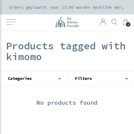
k voor ouders & kids in de Amsterdamse Pijp
Orders geplaatst voor 15:00 worden dezelfde werkdag verzonden
0
Products tagged with
kimomo
Categories
Filters
No products found