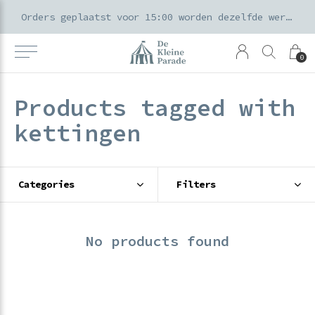
k voor ouders & kids in de Amsterdamse Pijp
Orders geplaatst voor 15:00 worden dezelfde werkdag verzonden
0
Products tagged with
kettingen
Categories
Filters
No products found