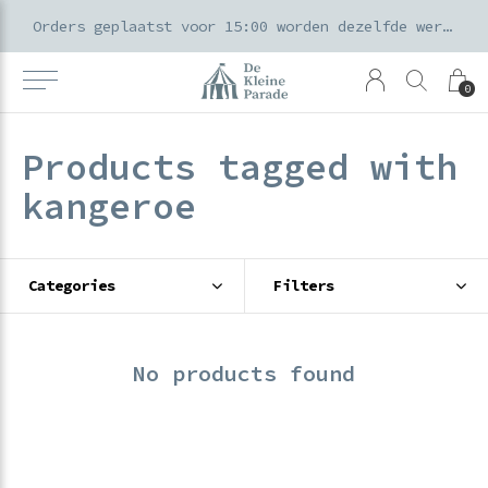
k voor ouders & kids in de Amsterdamse Pijp
Orders geplaatst voor 15:00 worden dezelfde werkdag verzonden
0
Products tagged with
kangeroe
Categories
Filters
No products found