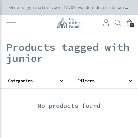
k voor ouders & kids in de Amsterdamse Pijp
Orders geplaatst voor 15:00 worden dezelfde werkdag verzonden
0
Products tagged with
junior
Categories
Filters
No products found