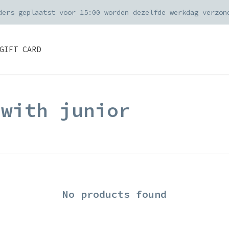
ders geplaatst voor 15:00 worden dezelfde werkdag verzon
GIFT CARD
 with junior
No products found