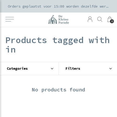
k voor ouders & kids in de Amsterdamse Pijp
Orders geplaatst voor 15:00 worden dezelfde werkdag verzonden
0
Products tagged with
in
Categories
Filters
No products found