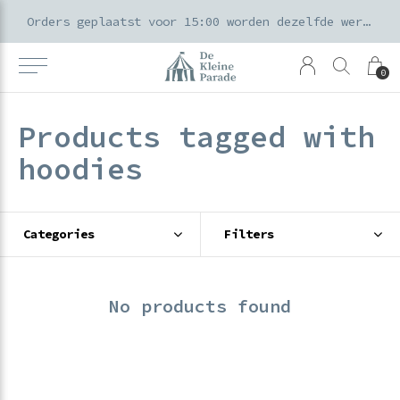
k voor ouders & kids in de Amsterdamse Pijp
Orders geplaatst voor 15:00 worden dezelfde werkdag verzonden
0
Products tagged with
hoodies
Categories
Filters
No products found