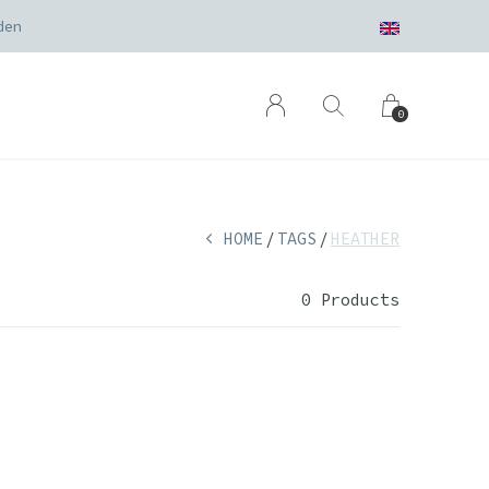
den
0
HOME
TAGS
HEATHER
0 Products