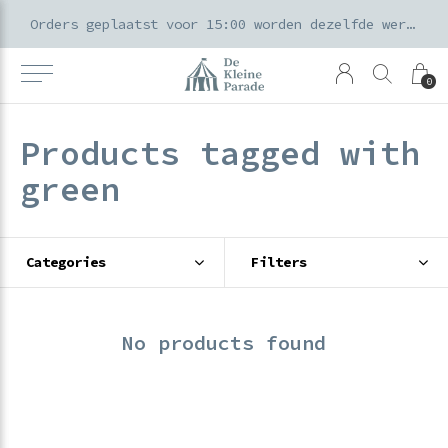
k voor ouders & kids in de Amsterdamse Pijp
Orders geplaatst voor 15:00 worden dezelfde werkdag verzonden
0
Products tagged with
green
Categories
Filters
No products found