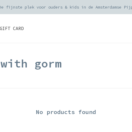
De fijnste plek voor ouders & kids in de Amsterdamse Pij
GIFT CARD
 with gorm
No products found