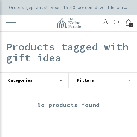
k voor ouders & kids in de Amsterdamse Pijp
Orders geplaatst voor 15:00 worden dezelfde werkdag verzonden
0
Products tagged with
gift idea
Categories
Filters
No products found