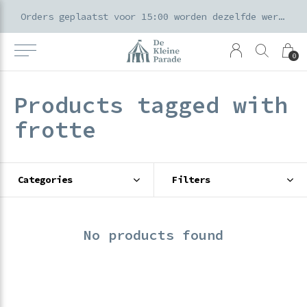
k voor ouders & kids in de Amsterdamse Pijp
Orders geplaatst voor 15:00 worden dezelfde werkdag verzonden
0
Products tagged with
frotte
Categories
Filters
No products found