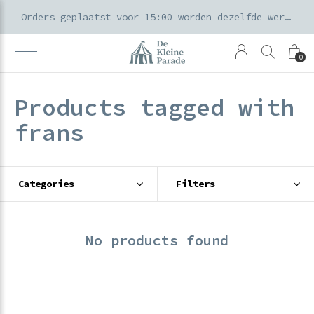
k voor ouders & kids in de Amsterdamse Pijp
Orders geplaatst voor 15:00 worden dezelfde werkdag verzonden
0
Products tagged with
frans
Categories
Filters
No products found