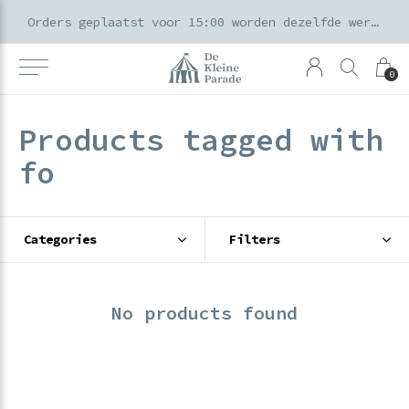
k voor ouders & kids in de Amsterdamse Pijp
Orders geplaatst voor 15:00 worden dezelfde werkdag verzonden
0
Products tagged with
fo
Categories
Filters
No products found