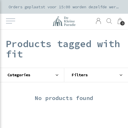
k voor ouders & kids in de Amsterdamse Pijp
Orders geplaatst voor 15:00 worden dezelfde werkdag verzonden
0
Products tagged with
fit
Categories
Filters
No products found